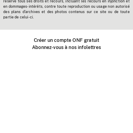
réserve tous ses droits et recours, incluant les recours en injonction et
en dommages-intérêts, contre toute reproduction ou usage non autorisé
des plans d'archives et des photos contenus sur ce site ou de toute
partie de celui-ci.
Créer un compte ONF gratuit
Abonnez-vous à nos infolettres
Événements ONF près de chez vous
Créer avec l’ONF
Organiser une projection publique
À propos de ce site
Centre d'aide
Contactez-nous
Espace Média
Emplois