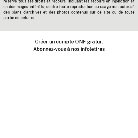
réserve tous ses droits et recours, incluant les recours en injonction et
en dommages-intérêts, contre toute reproduction ou usage non autorisé
des plans d'archives et des photos contenus sur ce site ou de toute
partie de celui-ci.
Créer un compte ONF gratuit
Abonnez-vous à nos infolettres
Événements ONF près de chez vous
Créer avec l’ONF
Organiser une projection publique
À propos de ce site
Centre d'aide
Contactez-nous
Espace Média
Emplois