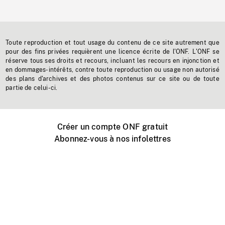
Toute reproduction et tout usage du contenu de ce site autrement que
pour des fins privées requièrent une licence écrite de l'ONF. L'ONF se
réserve tous ses droits et recours, incluant les recours en injonction et
en dommages-intérêts, contre toute reproduction ou usage non autorisé
des plans d'archives et des photos contenus sur ce site ou de toute
partie de celui-ci.
Créer un compte ONF gratuit
Abonnez-vous à nos infolettres
Événements ONF près de chez vous
Créer avec l’ONF
Organiser une projection publique
À propos de ce site
Centre d'aide