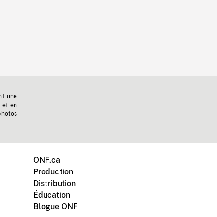
nt une
n et en
photos
ONF.ca
Production
Distribution
Éducation
Blogue ONF