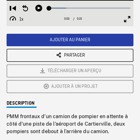
Loaded
:
Restart
Seek
Play
21.12%
from
backward
1x
0:00
Current
0:15
Duration
/
beginning
10
Playback
Full
Time
seconds
Rate
Scree
AJOUTER AU PANIER
PARTAGER
TÉLÉCHARGER UN APERÇU
AJOUTER À UN PROJET
DESCRIPTION
PMM frontaux d'un camion de pompier en attente à
côté d'une piste de l'aéroport de Cartierville, deux
pompiers sont debout à l'arrière du camion.