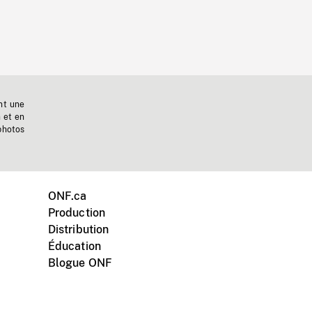
nt une
n et en
photos
ONF.ca
Production
Distribution
Éducation
Blogue ONF