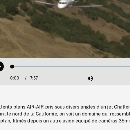
Loaded
:
Play
0.47%
0:00
Current
7:57
Duration
/
Mute
Time
llents plans AIR-AIR pris sous divers angles d'un jet Challe
nt le nord de la Californie, on voit un domaine qui ressemb
plan, filmés depuis un autre avion équipé de caméras 35m