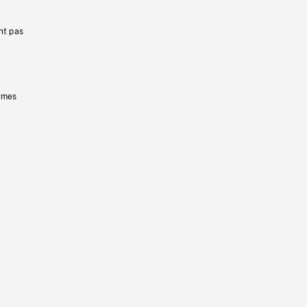
nt pas
ermes