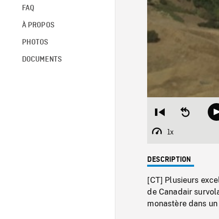
FAQ
À PROPOS
PHOTOS
DOCUMENTS
Restart
Seek
from
backward
beginning
10
1x
Playback
seconds
Rate
DESCRIPTION
[CT] Plusieurs exce
de Canadair survola
monastère dans un 