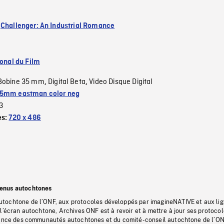
:
Challenger: An Industrial Romance
ional du Film
Bobine 35 mm
Digital Beta
Video Disque Digital
,
,
5mm eastman color neg
3
es:
720 x 486
tenus autochtones
tochtone de l’ONF, aux protocoles développés par imagineNATIVE et aux li
l’écran autochtone, Archives ONF est à revoir et à mettre à jour ses protoco
stance des communautés autochtones et du comité-conseil autochtone de l’ON