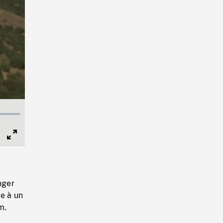
Full
Screen
nger
le à un
m.