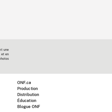
nt une
n et en
photos
ONF.ca
Production
Distribution
Éducation
Blogue ONF