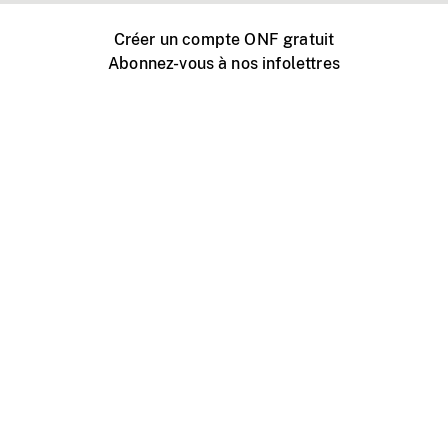
Créer un compte ONF gratuit
Abonnez-vous à nos infolettres
Événements ONF près de chez vous
Créer avec l’ONF
Organiser une projection publique
À propos de ce site
Centre d'aide
Contactez-nous
Espace Média
Emplois
ONF.ca
Production
Distribution
Éducation