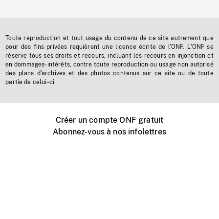
Toute reproduction et tout usage du contenu de ce site autrement que
pour des fins privées requièrent une licence écrite de l'ONF. L'ONF se
réserve tous ses droits et recours, incluant les recours en injonction et
en dommages-intérêts, contre toute reproduction ou usage non autorisé
des plans d'archives et des photos contenus sur ce site ou de toute
partie de celui-ci.
Créer un compte ONF gratuit
Abonnez-vous à nos infolettres
Événements ONF près de chez vous
Créer avec l’ONF
Organiser une projection publique
À propos de ce site
Centre d'aide