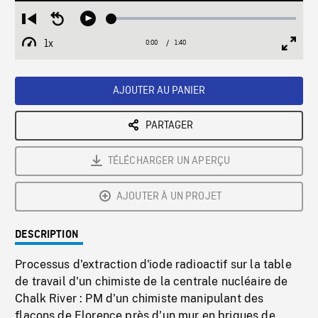
Loaded
:
Restart
Seek
Play
2.72%
from
backward
1x
0:00
Current
1:40
Duration
/
beginning
10
Playback
Full
Time
seconds
Rate
Scree
AJOUTER AU PANIER
PARTAGER
TÉLÉCHARGER UN APERÇU
AJOUTER À UN PROJET
DESCRIPTION
Processus d'extraction d'iode radioactif sur la table
de travail d'un chimiste de la centrale nucléaire de
Chalk River : PM d'un chimiste manipulant des
flacons de Florence près d'un mur en briques de