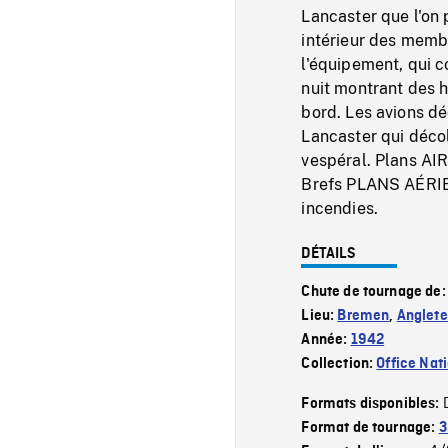
Lancaster que l'on p
intérieur des membr
l'équipement, qui 
nuit montrant des 
bord. Les avions 
Lancaster qui décol
vespéral. Plans AIR
Brefs PLANS AÉRIEN
incendies.
DÉTAILS
Chute de tournage de
Lieu:
Bremen
,
Anglete
Année:
1942
Collection:
Office Nat
Formats disponibles:
Format de tournage:
3