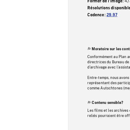
4/
Format de l'image:
Résolutions disponibl
Cadence:
29.97
Moratoire sur les con
Conformément au Plan au
directrices du Bureau de 
d’archivage avec l’assi
Entre-temps, nous avons s
représentant des particip
comme Autochtones (memb
Contenu sensible?
Les films et les archives
reliés pourraient être of