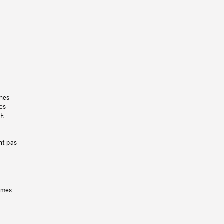
gnes
les
F.
nt pas
ermes