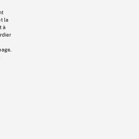
nt
t la
t à
rdier
ipage.
s