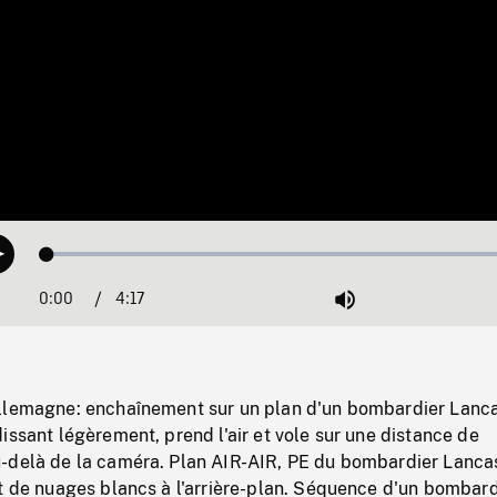
Loaded
:
Play
1.17%
0:00
Current
4:17
Duration
/
Mute
Time
llemagne: enchaînement sur un plan d'un bombardier Lanc
issant légèrement, prend l'air et vole sur une distance de
-delà de la caméra. Plan AIR-AIR, PE du bombardier Lanca
t de nuages blancs à l'arrière-plan. Séquence d'un bombard