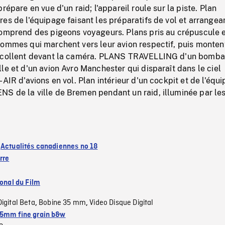
répare en vue d'un raid; l'appareil roule sur la piste. Plan
es de l'équipage faisant les préparatifs de vol et arrangea
comprend des pigeons voyageurs. Plans pris au crépuscule e
hommes qui marchent vers leur avion respectif, puis monten
décollent devant la caméra. PLANS TRAVELLING d'un bomba
le et d'un avion Avro Manchester qui disparaît dans le ciel
-AIR d'avions en vol. Plan intérieur d'un cockpit et de l'équ
S de la ville de Bremen pendant un raid, illuminée par le
:
Actualités canadiennes no 18
rre
ional du Film
Digital Beta
Bobine 35 mm
Video Disque Digital
,
,
5mm fine grain b&w