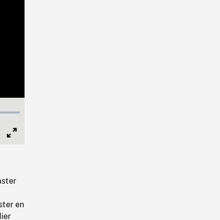
Full
Screen
aster
ster en
ier