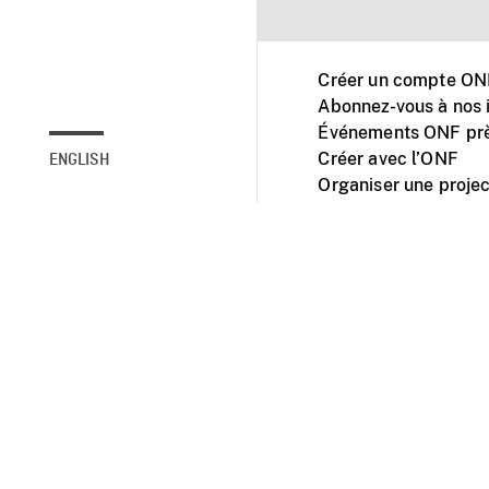
Créer un compte ONF
Abonnez-vous à nos i
Événements ONF prè
Créer avec l’ONF
ENGLISH
Organiser une projec
Facebook
Youtube
L'ONF sur mobile et 
Accessibilité
Site ins