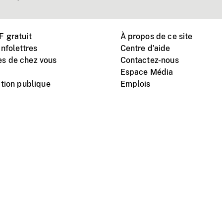
 gratuit
À propos de ce site
nfolettres
Centre d'aide
s de chez vous
Contactez-nous
Espace Média
tion publique
Emplois
Instagram
Vimeo
X
télé
titutionnel
Conditions d'utilisation
Protection des renseigne