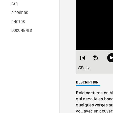
FAQ
À PROPOS
PHOTOS
DOCUMENTS
Restart
Seek
from
backward
beginning
10
1x
Playback
seconds
Rate
DESCRIPTION
Raid nocturne en A
qui décolle en bond
quelques verges au
vol, avec un couver