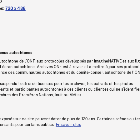
3
es:
720 x 486
tenus autochtones
tochtone de l’ONF, aux protocoles développés par imagineNATIVE et aux li
l’écran autochtone, Archives ONF est à revoir et à mettre à jour ses protoco
stance des communautés autochtones et du comité-conseil autochtone de l’ON
uspendu l’octroi de licences pour les archives, les extraits et les photos
ants et participantes autochtones à des clients ou clientes qui ne s’identifie
res des Premières Nations, Inuit ou Métis).
 exposés sur ce site peuvent dater de plus de 120 ans. Certaines scènes ou t
fensants pour certains publics.
En savoir plus