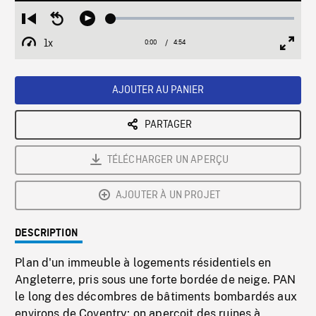
Loaded
:
Restart
Seek
Play
1.16%
from
backward
1x
0:00
Current
4:54
Duration
/
beginning
10
Playback
Full
Time
seconds
Rate
Scree
AJOUTER AU PANIER
PARTAGER
TÉLÉCHARGER UN APERÇU
AJOUTER À UN PROJET
DESCRIPTION
Plan d'un immeuble à logements résidentiels en
Angleterre, pris sous une forte bordée de neige. PAN
le long des décombres de bâtiments bombardés aux
environs de Coventry; on aperçoit des ruines à