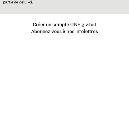
partie de celui-ci.
Créer un compte ONF gratuit
Abonnez-vous à nos infolettres
Événements ONF près de chez vous
Créer avec l’ONF
Organiser une projection publique
À propos de ce site
Centre d'aide
Contactez-nous
Espace Média
Emplois
ONF.ca
Production