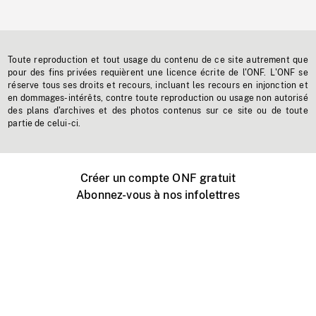
Toute reproduction et tout usage du contenu de ce site autrement que
pour des fins privées requièrent une licence écrite de l'ONF. L'ONF se
réserve tous ses droits et recours, incluant les recours en injonction et
en dommages-intérêts, contre toute reproduction ou usage non autorisé
des plans d'archives et des photos contenus sur ce site ou de toute
partie de celui-ci.
Créer un compte ONF gratuit
Abonnez-vous à nos infolettres
Événements ONF près de chez vous
Créer avec l’ONF
Organiser une projection publique
À propos de ce site
Centre d'aide