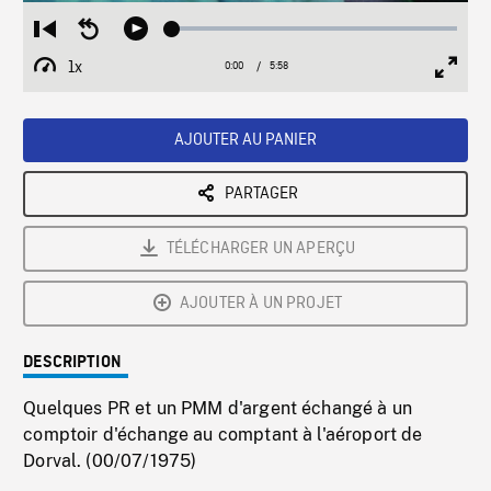
Loaded
:
Restart
Seek
Play
0.63%
from
backward
1x
0:00
Current
5:58
Duration
/
beginning
10
Playback
Full
Time
seconds
Rate
Scree
AJOUTER AU PANIER
PARTAGER
TÉLÉCHARGER UN APERÇU
AJOUTER À UN PROJET
DESCRIPTION
Quelques PR et un PMM d'argent échangé à un
comptoir d'échange au comptant à l'aéroport de
Dorval. (00/07/1975)