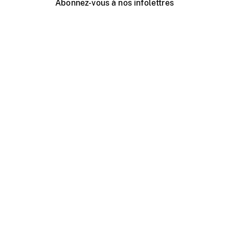
Abonnez-vous à nos infolettres
Événements ONF près de chez vous
Créer avec l’ONF
Organiser une projection publique
À propos de ce site
Centre d'aide
Contactez-nous
Espace Média
Emplois
ONF.ca
Production
Distribution
Éducation
Blogue ONF