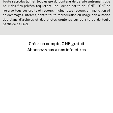
Toute reproduction et tout usage du contenu de ce site autrement que
pour des fins privées requièrent une licence écrite de l'ONF. L'ONF se
réserve tous ses droits et recours, incluant les recours en injonction et
en dommages-intérêts, contre toute reproduction ou usage non autorisé
des plans d'archives et des photos contenus sur ce site ou de toute
partie de celui-ci.
Créer un compte ONF gratuit
Abonnez-vous à nos infolettres
Événements ONF près de chez vous
Créer avec l’ONF
Organiser une projection publique
À propos de ce site
Centre d'aide
Contactez-nous
Espace Média
Emplois