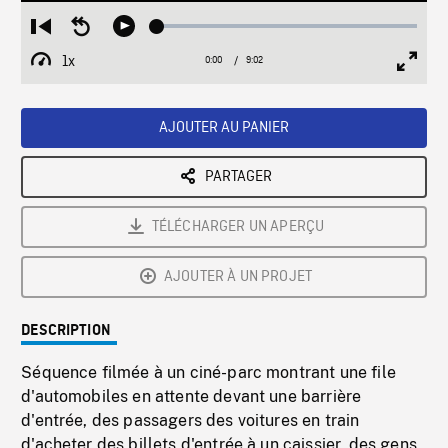
Loaded
:
Restart
Seek
Play
0.42%
from
backward
1x
0:00
Current
9:02
Duration
/
beginning
10
Playback
Full
Time
seconds
Rate
Scree
AJOUTER AU PANIER
PARTAGER
TÉLÉCHARGER UN APERÇU
AJOUTER À UN PROJET
DESCRIPTION
Séquence filmée à un ciné-parc montrant une file
d'automobiles en attente devant une barrière
d'entrée, des passagers des voitures en train
d'acheter des billets d'entrée à un caissier, des gens