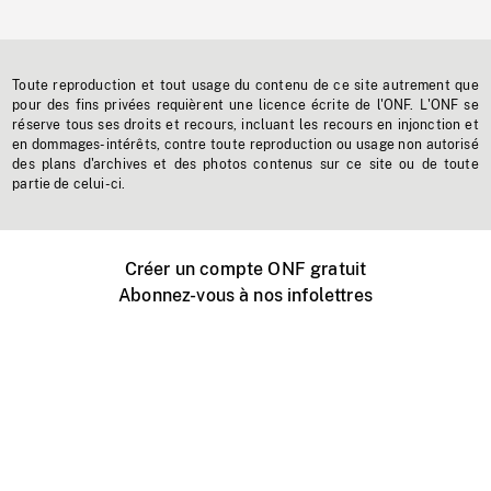
Toute reproduction et tout usage du contenu de ce site autrement que
pour des fins privées requièrent une licence écrite de l'ONF. L'ONF se
réserve tous ses droits et recours, incluant les recours en injonction et
en dommages-intérêts, contre toute reproduction ou usage non autorisé
des plans d'archives et des photos contenus sur ce site ou de toute
partie de celui-ci.
Créer un compte ONF gratuit
Abonnez-vous à nos infolettres
Événements ONF près de chez vous
Créer avec l’ONF
Organiser une projection publique
À propos de ce site
Centre d'aide