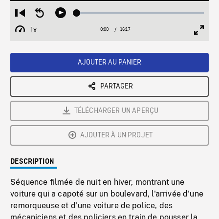
Loaded
:
Restart
Seek
Play
0.23%
from
backward
1x
0:00
Current
16:17
Duration
/
beginning
10
Playback
Full
Time
seconds
Rate
Scree
AJOUTER AU PANIER
PARTAGER
TÉLÉCHARGER UN APERÇU
AJOUTER À UN PROJET
DESCRIPTION
Séquence filmée de nuit en hiver, montrant une
voiture qui a capoté sur un boulevard, l'arrivée d'une
remorqueuse et d'une voiture de police, des
mécaniciens et des policiers en train de pousser la