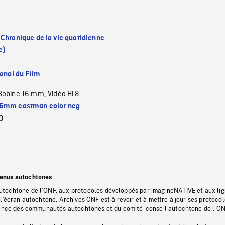
:
Chronique de la vie quotidienne
e)
ional du Film
Bobine 16 mm
Vidéo Hi 8
,
6mm eastman color neg
3
tenus autochtones
tochtone de l’ONF, aux protocoles développés par imagineNATIVE et aux li
l’écran autochtone, Archives ONF est à revoir et à mettre à jour ses protoco
stance des communautés autochtones et du comité-conseil autochtone de l’ON