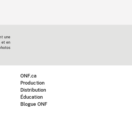
nt une
n et en
photos
ONF.ca
Production
Distribution
Éducation
Blogue ONF