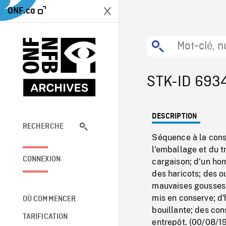
ONF.ca
STK-ID 693
DESCRIPTION
RECHERCHE
Séquence à la conse
l'emballage et du t
CONNEXION
cargaison; d'un hom
des haricots; des o
mauvaises gousses 
mis en conserve; d
OÙ COMMENCER
bouillante; des con
TARIFICATION
entrepôt. (00/08/1