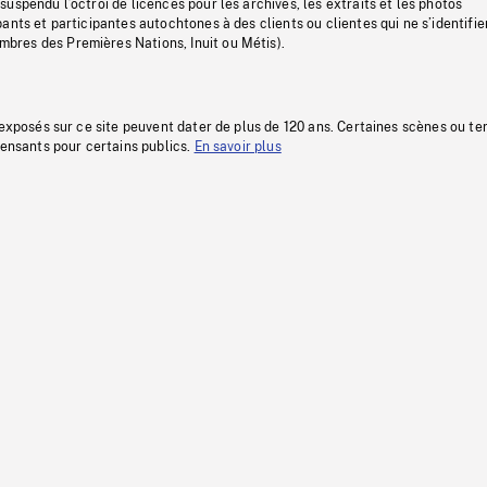
uspendu l’octroi de licences pour les archives, les extraits et les photos
ants et participantes autochtones à des clients ou clientes qui ne s’identifie
res des Premières Nations, Inuit ou Métis).
 exposés sur ce site peuvent dater de plus de 120 ans. Certaines scènes ou t
fensants pour certains publics.
En savoir plus