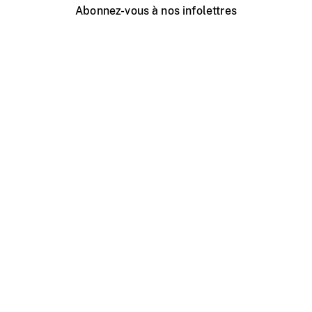
Abonnez-vous à nos infolettres
Événements ONF près de chez vous
Créer avec l’ONF
Organiser une projection publique
À propos de ce site
Centre d'aide
Contactez-nous
Espace Média
Emplois
ONF.ca
Production
Distribution
Éducation
Blogue ONF