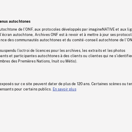
tenus autochtones
tochtone de l’ONF, aux protocoles développés par imagineNATIVE et aux li
l’écran autochtone, Archives ONF est à revoir et à mettre à jour ses protoco
stance des communautés autochtones et du comité-conseil autochtone de l’ON
uspendu l’octroi de licences pour les archives, les extraits et les photos
ants et participantes autochtones à des clients ou clientes qui ne s’identifie
res des Premières Nations, Inuit ou Métis).
 exposés sur ce site peuvent dater de plus de 120 ans. Certaines scènes ou t
fensants pour certains publics.
En savoir plus