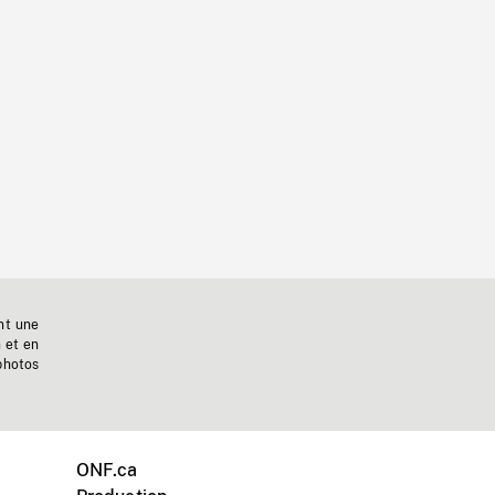
nt une
n et en
photos
ONF.ca