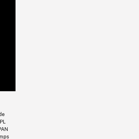
Playback
Rate
de
 PL
 PAN
emps