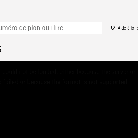
Aide à la 
5
 could not be loaded, either because the server or
 failed or because the format is not supported.