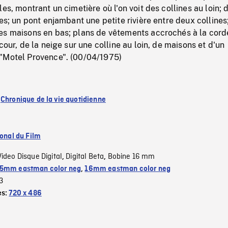
es, montrant un cimetière où l'on voit des collines au loin; 
res; un pont enjambant une petite rivière entre deux collines
es maisons en bas; plans de vêtements accrochés à la cord
cour, de la neige sur une colline au loin, de maisons et d'un
"Motel Provence". (00/04/1975)
:
Chronique de la vie quotidienne
ional du Film
Video Disque Digital
Digital Beta
Bobine 16 mm
,
,
5mm eastman color neg
,
16mm eastman color neg
3
es:
720 x 486