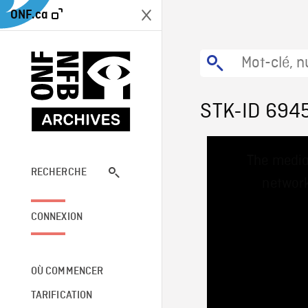
ONF.ca
STK-ID 694
This
The media
is
a
RECHERCHE
network
modal
window.
CONNEXION
OÙ COMMENCER
TARIFICATION