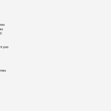
gnes
les
F.
nt pas
ermes