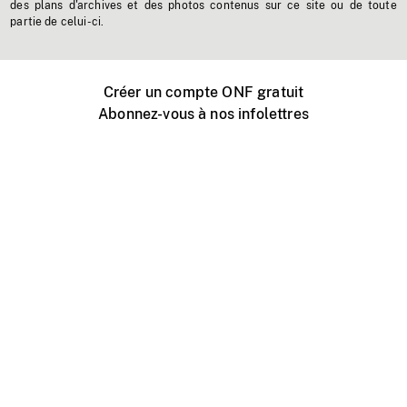
des plans d'archives et des photos contenus sur ce site ou de toute
partie de celui-ci.
Créer un compte ONF gratuit
Abonnez-vous à nos infolettres
Événements ONF près de chez vous
Créer avec l’ONF
Organiser une projection publique
À propos de ce site
Centre d'aide
Contactez-nous
Espace Média
Emplois
ONF.ca