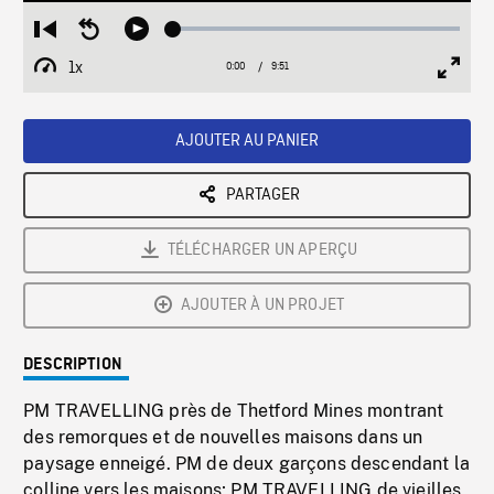
Loaded
:
Restart
Seek
Play
0.38%
from
backward
1x
0:00
Current
9:51
Duration
/
beginning
10
Playback
Full
Time
seconds
Rate
Scree
AJOUTER AU PANIER
PARTAGER
TÉLÉCHARGER UN APERÇU
AJOUTER À UN PROJET
DESCRIPTION
PM TRAVELLING près de Thetford Mines montrant
des remorques et de nouvelles maisons dans un
paysage enneigé. PM de deux garçons descendant la
colline vers les maisons; PM TRAVELLING de vieilles