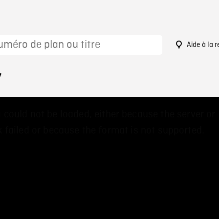
Aide à la 
7
 could not be loaded, either because the server or
 failed or because the format is not supported.