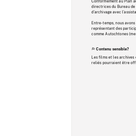
Conformément au Plan au
directrices du Bureau de 
d’archivage avec l’assi
Entre-temps, nous avons s
représentant des particip
comme Autochtones (memb
Contenu sensible?
Les films et les archives
reliés pourraient être of