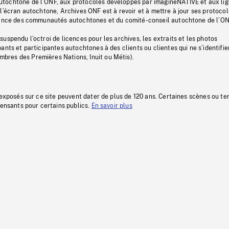
tochtone de l’ONF, aux protocoles développés par imagineNATIVE et aux li
l’écran autochtone, Archives ONF est à revoir et à mettre à jour ses protoco
stance des communautés autochtones et du comité-conseil autochtone de l’ON
uspendu l’octroi de licences pour les archives, les extraits et les photos
ants et participantes autochtones à des clients ou clientes qui ne s’identifie
res des Premières Nations, Inuit ou Métis).
 exposés sur ce site peuvent dater de plus de 120 ans. Certaines scènes ou t
fensants pour certains publics.
En savoir plus