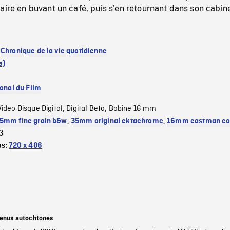
aire en buvant un café, puis s'en retournant dans son cabine
:
Chronique de la vie quotidienne
e)
ional du Film
Video Disque Digital
Digital Beta
Bobine 16 mm
,
,
5mm fine grain b&w
,
35mm original ektachrome
,
16mm eastman col
3
es:
720 x 486
tenus autochtones