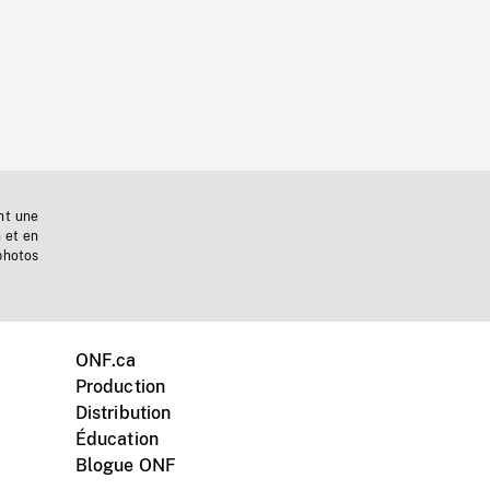
nt une
n et en
photos
ONF.ca
Production
Distribution
Éducation
Blogue ONF