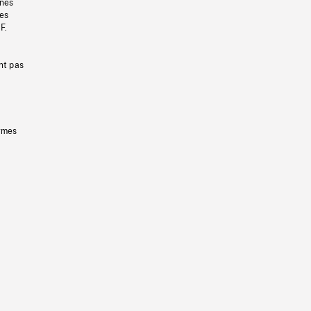
gnes
les
F.
nt pas
ermes