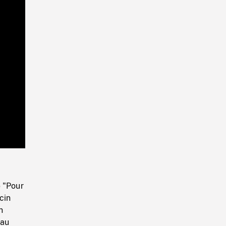
Playback
Rate
e "Pour
cin
n
 au