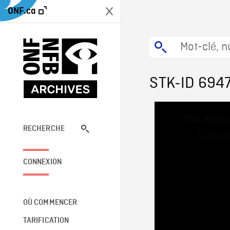
ONF.ca
STK-ID 694
This
The media
is
a
RECHERCHE
network
modal
window.
CONNEXION
OÙ COMMENCER
TARIFICATION