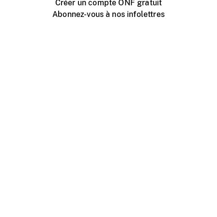
Créer un compte ONF gratuit
Abonnez-vous à nos infolettres
Événements ONF près de chez vous
Créer avec l’ONF
Organiser une projection publique
À propos de ce site
Centre d'aide
Contactez-nous
Espace Média
Emplois
ONF.ca
Production
Distribution
Éducation
Blogue ONF