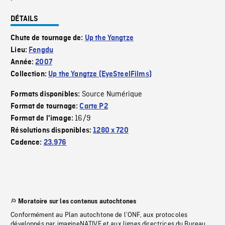
DÉTAILS
Chute de tournage de:
Up the Yangtze
Lieu:
Fengdu
Année:
2007
Collection:
Up the Yangtze (EyeSteelFilms)
Source Numérique
Formats disponibles:
Format de tournage:
Carte P2
16/9
Format de l'image:
Résolutions disponibles:
1280 x 720
Cadence:
23.976
Moratoire sur les contenus autochtones
Conformément au Plan autochtone de l’ONF, aux protocoles
développés par imagineNATIVE et aux lignes directrices du Bureau