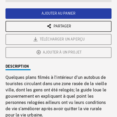
seconds
Rate
Scree
AJOUTER AU PANIER
PARTAGER
TÉLÉCHARGER UN APERÇU
AJOUTER À UN PROJET
DESCRIPTION
Quelques plans filmés à l’intérieur d’un autobus de
touristes circulant dans une zone rasée de la vieille
ville, dont les gens ont été relogés; la guide loue le
gouvernement en expliquant à quel point les
personnes relogées ailleurs ont vu leurs conditions
de vie s’améliorer après avoir quitter la vie rurale
pour la vie urbaine.