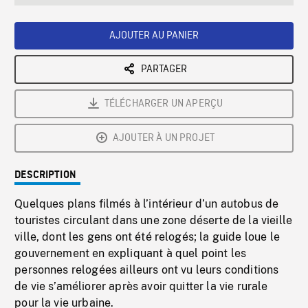
seconds
Rate
Scree
AJOUTER AU PANIER
PARTAGER
TÉLÉCHARGER UN APERÇU
AJOUTER À UN PROJET
DESCRIPTION
Quelques plans filmés à l’intérieur d’un autobus de
touristes circulant dans une zone déserte de la vieille
ville, dont les gens ont été relogés; la guide loue le
gouvernement en expliquant à quel point les
personnes relogées ailleurs ont vu leurs conditions
de vie s’améliorer après avoir quitter la vie rurale
pour la vie urbaine.