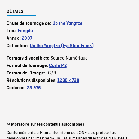
DÉTAILS
Chute de tournage de:
Up the Yangtze
Lieu:
Fengdu
Année:
2007
Collection:
Up the Yangtze (EyeSteelFilms)
Source Numérique
Formats disponibles:
Format de tournage:
Carte P2
16/9
Format de l'image:
Résolutions disponibles:
1280 x 720
Cadence:
23.976
Moratoire sur les contenus autochtones
Conformément au Plan autochtone de l’ONF, aux protocoles
développés par imagineNATIVE et aux lignes directrices du Bureau