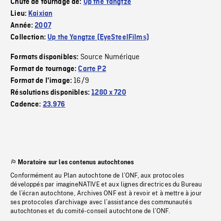
Chute de tournage de:
Up the Yangtze
Lieu:
Kaixian
Année:
2007
Collection:
Up the Yangtze (EyeSteelFilms)
Source Numérique
Formats disponibles:
Format de tournage:
Carte P2
16/9
Format de l'image:
Résolutions disponibles:
1280 x 720
Cadence:
23.976
Moratoire sur les contenus autochtones
Conformément au Plan autochtone de l’ONF, aux protocoles
développés par imagineNATIVE et aux lignes directrices du Bureau
de l’écran autochtone, Archives ONF est à revoir et à mettre à jour
ses protocoles d’archivage avec l’assistance des communautés
autochtones et du comité-conseil autochtone de l’ONF.