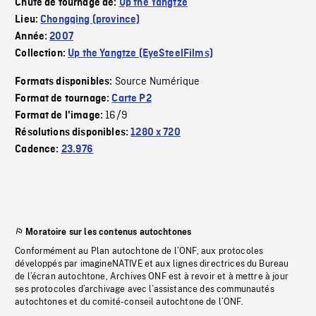
Chute de tournage de:
Up the Yangtze
Lieu:
Chongqing (province)
Année:
2007
Collection:
Up the Yangtze (EyeSteelFilms)
Source Numérique
Formats disponibles:
Format de tournage:
Carte P2
16/9
Format de l'image:
Résolutions disponibles:
1280 x 720
Cadence:
23.976
Moratoire sur les contenus autochtones
Conformément au Plan autochtone de l’ONF, aux protocoles
développés par imagineNATIVE et aux lignes directrices du Bureau
de l’écran autochtone, Archives ONF est à revoir et à mettre à jour
ses protocoles d’archivage avec l’assistance des communautés
autochtones et du comité-conseil autochtone de l’ONF.