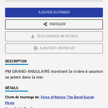
seconds
Rate
Scree
AJOUTER AU PANIER
PARTAGER
TÉLÉCHARGER UN APERÇU
AJOUTER À UN PROJET
DESCRIPTION
PM GRAND-ANGULAIRE montrant la rivière à saumon
se jetant dans la mer.
DÉTAILS
Chute de tournage de:
Force of Nature: The David Suzuki
Movie