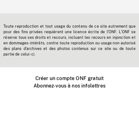
Toute reproduction et tout usage du contenu de ce site autrement que
pour des fins privées requièrent une licence écrite de l'ONF. L'ONF se
réserve tous ses droits et recours, incluant les recours en injonction et
en dommages-intérêts, contre toute reproduction ou usage non autorisé
des plans d'archives et des photos contenus sur ce site ou de toute
partie de celui-ci.
Créer un compte ONF gratuit
Abonnez-vous à nos infolettres
Événements ONF près de chez vous
Créer avec l’ONF
Organiser une projection publique
À propos de ce site
Centre d'aide