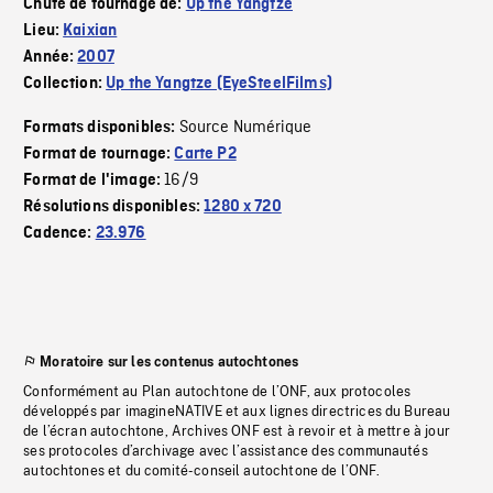
Chute de tournage de:
Up the Yangtze
Lieu:
Kaixian
Année:
2007
Collection:
Up the Yangtze (EyeSteelFilms)
Source Numérique
Formats disponibles:
Format de tournage:
Carte P2
16/9
Format de l'image:
Résolutions disponibles:
1280 x 720
Cadence:
23.976
Moratoire sur les contenus autochtones
Conformément au Plan autochtone de l’ONF, aux protocoles
développés par imagineNATIVE et aux lignes directrices du Bureau
de l’écran autochtone, Archives ONF est à revoir et à mettre à jour
ses protocoles d’archivage avec l’assistance des communautés
autochtones et du comité-conseil autochtone de l’ONF.