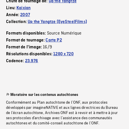
Chute de tournage de:
Up the Yangtze
Lieu:
Kaixian
Année:
2007
Collection:
Up the Yangtze (EyeSteelFilms)
Source Numérique
Formats disponibles:
Format de tournage:
Carte P2
16/9
Format de l'image:
Résolutions disponibles:
1280 x 720
Cadence:
23.976
Moratoire sur les contenus autochtones
Conformément au Plan autochtone de l’ONF, aux protocoles
développés par imagineNATIVE et aux lignes directrices du Bureau
de l’écran autochtone, Archives ONF est à revoir et à mettre à jour
ses protocoles d’archivage avec l’assistance des communautés
autochtones et du comité-conseil autochtone de l’ONF.