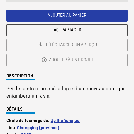
seconds
Rate
Scree
AJOUTER AU PANIER
PARTAGER
TÉLÉCHARGER UN APERÇU
AJOUTER À UN PROJET
DESCRIPTION
PG de la structure métallique d'un nouveau pont qui
enjambera un ravin.
DÉTAILS
Chute de tournage de:
Up the Yangtze
Lieu:
Chongqing (province)