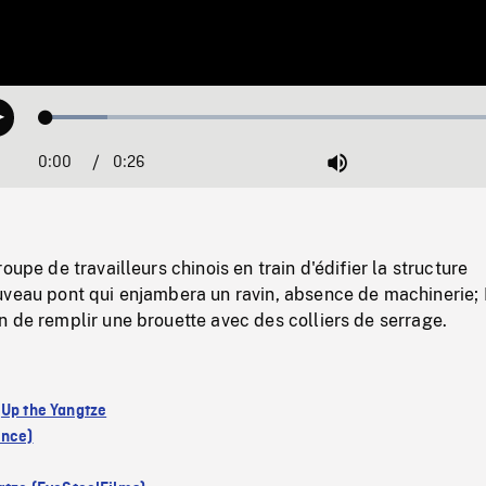
Loaded
:
Play
12.71%
0:00
Current
0:26
Duration
/
Mute
Time
oupe de travailleurs chinois en train d'édifier la structure
uveau pont qui enjambera un ravin, absence de machinerie;
 de remplir une brouette avec des colliers de serrage.
:
Up the Yangtze
ince)