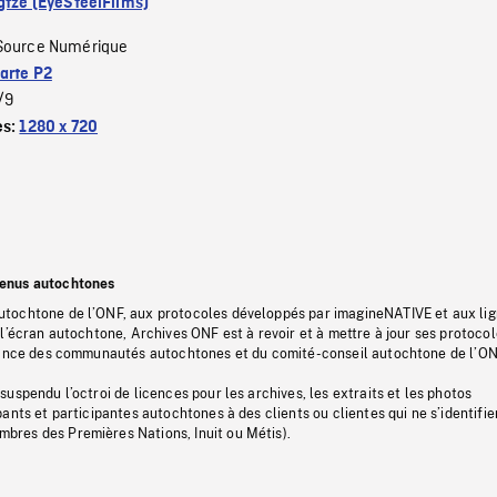
gtze (EyeSteelFilms)
Source Numérique
arte P2
/9
es:
1280 x 720
tenus autochtones
tochtone de l’ONF, aux protocoles développés par imagineNATIVE et aux li
l’écran autochtone, Archives ONF est à revoir et à mettre à jour ses protoco
stance des communautés autochtones et du comité-conseil autochtone de l’ON
uspendu l’octroi de licences pour les archives, les extraits et les photos
ants et participantes autochtones à des clients ou clientes qui ne s’identifie
res des Premières Nations, Inuit ou Métis).