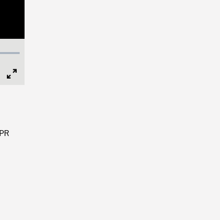
Full
Screen
 PR