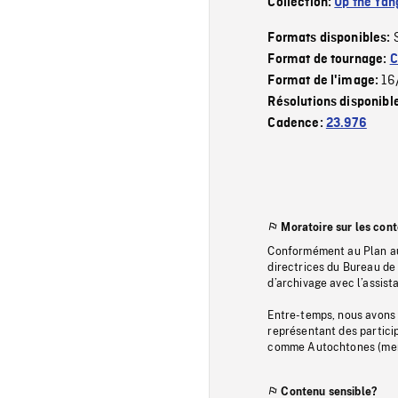
Collection:
Up the Yan
Formats disponibles:
Format de tournage:
C
16
Format de l'image:
Résolutions disponibl
Cadence:
23.976
Moratoire sur les con
Conformément au Plan au
directrices du Bureau de 
d’archivage avec l’assi
Entre-temps, nous avons s
représentant des particip
comme Autochtones (memb
Contenu sensible?