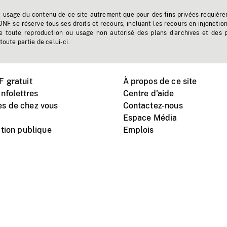
t usage du contenu de ce site autrement que pour des fins privées requière
'ONF se réserve tous ses droits et recours, incluant les recours en injonctio
e toute reproduction ou usage non autorisé des plans d'archives et des 
toute partie de celui-ci.
 gratuit
À propos de ce site
nfolettres
Centre d'aide
s de chez vous
Contactez-nous
Espace Média
tion publique
Emplois
Instagram
Vimeo
X
télé