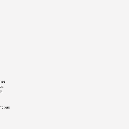
gnes
les
F.
nt pas