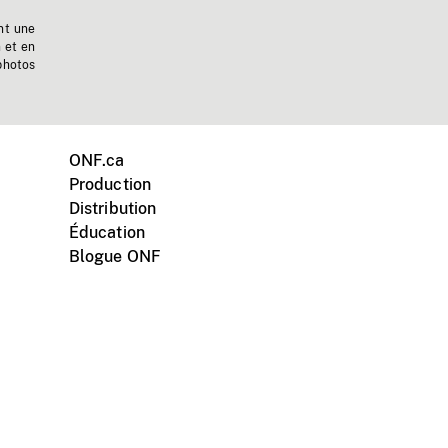
nt une
n et en
photos
ONF.ca
Production
Distribution
Éducation
Blogue ONF