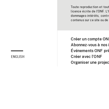
Toute reproduction et tou
licence écrite de l'ONF. L
dommages-intérêts, contr
contenus sur ce site ou de 
Créer un compte ONF
Abonnez-vous à nos i
Événements ONF prè
Créer avec l’ONF
ENGLISH
Organiser une projec
Facebook
Youtube
L'ONF sur mobile et 