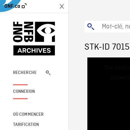
ONF.ca
STK-ID 701
This
The media
is
a
RECHERCHE
network
modal
window.
CONNEXION
OÙ COMMENCER
TARIFICATION