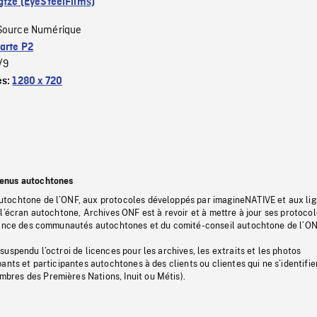
gtze (EyeSteelFilms)
Source Numérique
arte P2
/9
es:
1280 x 720
tenus autochtones
tochtone de l’ONF, aux protocoles développés par imagineNATIVE et aux li
l’écran autochtone, Archives ONF est à revoir et à mettre à jour ses protoco
stance des communautés autochtones et du comité-conseil autochtone de l’ON
uspendu l’octroi de licences pour les archives, les extraits et les photos
ants et participantes autochtones à des clients ou clientes qui ne s’identifie
res des Premières Nations, Inuit ou Métis).