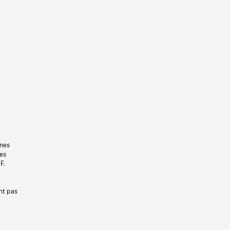
gnes
les
F.
nt pas