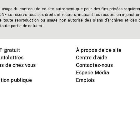
t usage du contenu de ce site autrement que pour des fins privées requière
'ONF se réserve tous ses droits et recours, incluant les recours en injonctio
e toute reproduction ou usage non autorisé des plans d'archives et des 
toute partie de celui-ci.
 gratuit
À propos de ce site
nfolettres
Centre d'aide
s de chez vous
Contactez-nous
Espace Média
tion publique
Emplois
Instagram
Vimeo
X
télé