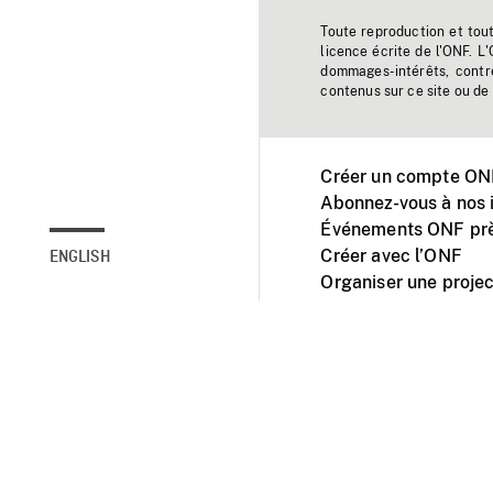
Toute reproduction et tou
licence écrite de l'ONF. L
dommages-intérêts, contr
contenus sur ce site ou de 
Créer un compte ONF
Abonnez-vous à nos i
Événements ONF prè
Créer avec l’ONF
ENGLISH
Organiser une projec
Facebook
Youtube
L'ONF sur mobile et 