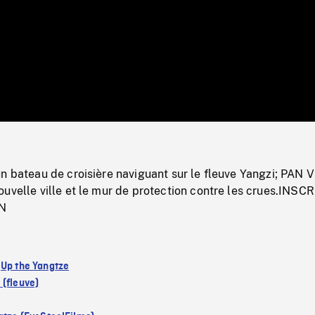
/
Loaded
:
Mute
0%
un bateau de croisière naviguant sur le fleuve Yangzi; PAN
uvelle ville et le mur de protection contre les crues.INSC
N
:
Up the Yangtze
 (fleuve)