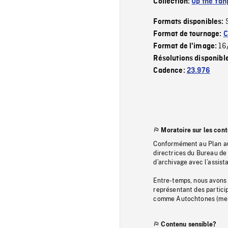
Collection:
Up the Yan
Formats disponibles:
Format de tournage:
C
16
Format de l'image:
Résolutions disponibl
Cadence:
23.976
Moratoire sur les con
Conformément au Plan au
directrices du Bureau de 
d’archivage avec l’assi
Entre-temps, nous avons s
représentant des particip
comme Autochtones (memb
Contenu sensible?