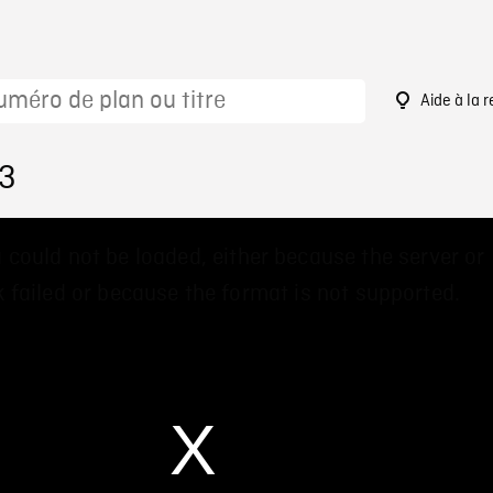
Aide à la 
53
 could not be loaded, either because the server or
 failed or because the format is not supported.