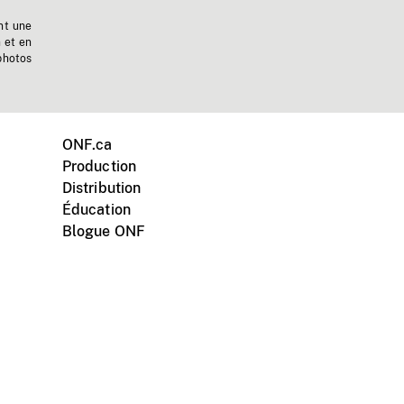
nt une
n et en
photos
ONF.ca
Production
Distribution
Éducation
Blogue ONF