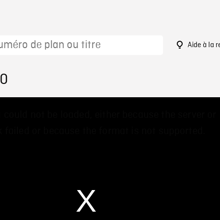
Aide à la 
60
 could not be loaded, either because the server or
 failed or because the format is not supported.