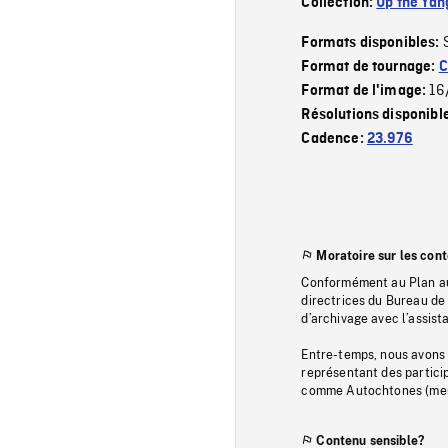
Collection:
Up the Yan
Formats disponibles:
Format de tournage:
C
16
Format de l'image:
Résolutions disponibl
Cadence:
23.976
Moratoire sur les con
Conformément au Plan au
directrices du Bureau de 
d’archivage avec l’assi
Entre-temps, nous avons s
représentant des particip
comme Autochtones (memb
Contenu sensible?