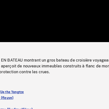
/
Loaded
:
Mute
0%
N BATEAU montrant un gros bateau de croisière voyagean
on aperçoit de nouveaux immeubles construits à flanc de mo
rotection contre les crues.
:
Up the Yangtze
 (fleuve)