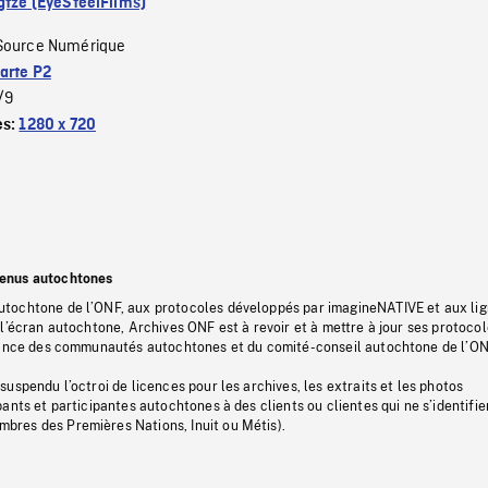
gtze (EyeSteelFilms)
Source Numérique
arte P2
/9
es:
1280 x 720
tenus autochtones
tochtone de l’ONF, aux protocoles développés par imagineNATIVE et aux li
l’écran autochtone, Archives ONF est à revoir et à mettre à jour ses protoco
stance des communautés autochtones et du comité-conseil autochtone de l’ON
uspendu l’octroi de licences pour les archives, les extraits et les photos
ants et participantes autochtones à des clients ou clientes qui ne s’identifie
res des Premières Nations, Inuit ou Métis).