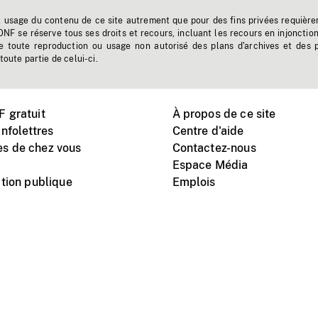
t usage du contenu de ce site autrement que pour des fins privées requière
'ONF se réserve tous ses droits et recours, incluant les recours en injonctio
e toute reproduction ou usage non autorisé des plans d'archives et des 
toute partie de celui-ci.
 gratuit
À propos de ce site
nfolettres
Centre d'aide
s de chez vous
Contactez-nous
Espace Média
tion publique
Emplois
Instagram
Vimeo
X
télé