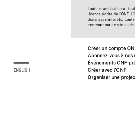
Toute reproduction et tou
licence écrite de l'ONF. L
dommages-intérêts, contr
contenus sur ce site ou de 
Créer un compte ONF
Abonnez-vous à nos i
Événements ONF prè
Créer avec l’ONF
ENGLISH
Organiser une projec
Facebook
Youtube
L'ONF sur mobile et 