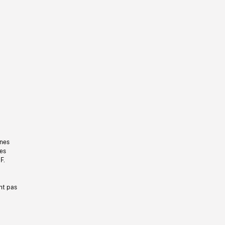
gnes
les
F.
nt pas