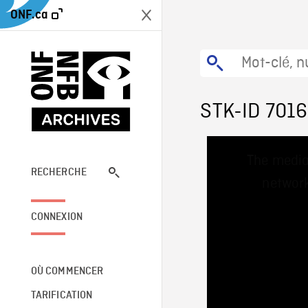
ONF.ca
STK-ID 701
This
The media
is
a
RECHERCHE
network
modal
window.
CONNEXION
OÙ COMMENCER
TARIFICATION