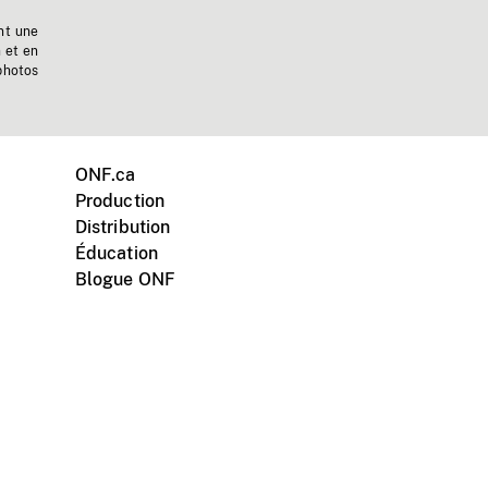
nt une
n et en
photos
ONF.ca
Production
Distribution
Éducation
Blogue ONF