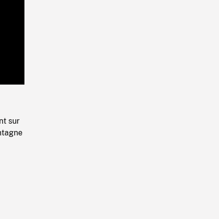
Playback
Rate
t sur
ntagne