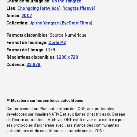
Chute de tournage de:
Up the Yangtze
Lieu:
Chongqing (province)
,
Yangtze (fleuve)
Année:
2007
Collection:
Up the Yangtze (EyeSteelFilms)
Source Numérique
Formats disponibles:
Format de tournage:
Carte P2
16/9
Format de l'image:
Résolutions disponibles:
1280 x 720
Cadence:
23.976
Moratoire sur les contenus autochtones
Conformément au Plan autochtone de l’ONF, aux protocoles
développés par imagineNATIVE et aux lignes directrices du Bureau
de l’écran autochtone, Archives ONF est à revoir et à mettre à jour
ses protocoles d’archivage avec l’assistance des communautés
autochtones et du comité-conseil autochtone de l’ONF.