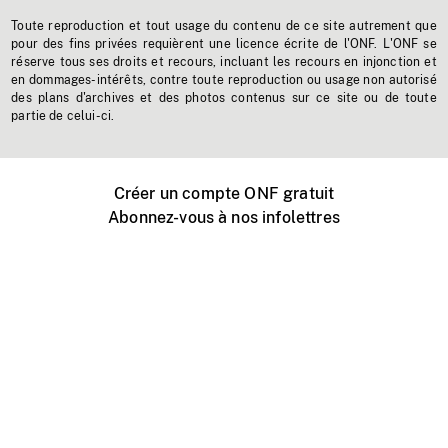
Toute reproduction et tout usage du contenu de ce site autrement que
pour des fins privées requièrent une licence écrite de l'ONF. L'ONF se
réserve tous ses droits et recours, incluant les recours en injonction et
en dommages-intérêts, contre toute reproduction ou usage non autorisé
des plans d'archives et des photos contenus sur ce site ou de toute
partie de celui-ci.
Créer un compte ONF gratuit
Abonnez-vous à nos infolettres
Événements ONF près de chez vous
Créer avec l’ONF
Organiser une projection publique
À propos de ce site
Centre d'aide
Contactez-nous
Espace Média