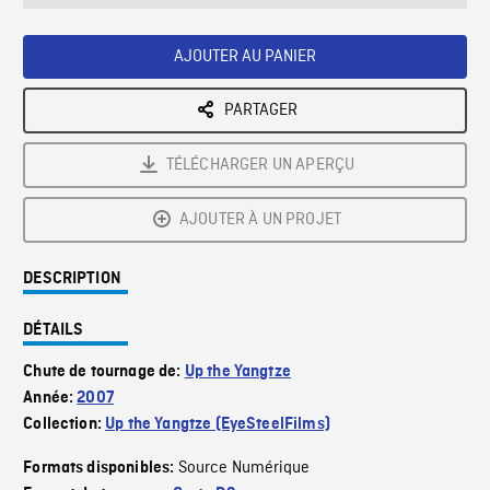
seconds
Rate
Scree
AJOUTER AU PANIER
PARTAGER
TÉLÉCHARGER UN APERÇU
AJOUTER À UN PROJET
DESCRIPTION
DÉTAILS
Chute de tournage de:
Up the Yangtze
Année:
2007
Collection:
Up the Yangtze (EyeSteelFilms)
Source Numérique
Formats disponibles: