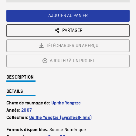
seconds
Rate
Scree
AJOUTER AU PANIER
PARTAGER
TÉLÉCHARGER UN APERÇU
AJOUTER À UN PROJET
DESCRIPTION
DÉTAILS
Chute de tournage de:
Up the Yangtze
Année:
2007
Collection:
Up the Yangtze (EyeSteelFilms)
Source Numérique
Formats disponibles: