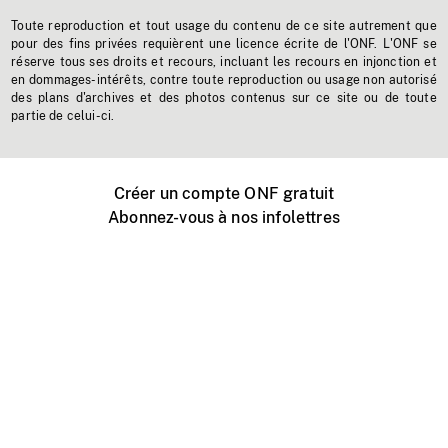
Toute reproduction et tout usage du contenu de ce site autrement que
pour des fins privées requièrent une licence écrite de l'ONF. L'ONF se
réserve tous ses droits et recours, incluant les recours en injonction et
en dommages-intérêts, contre toute reproduction ou usage non autorisé
des plans d'archives et des photos contenus sur ce site ou de toute
partie de celui-ci.
Créer un compte ONF gratuit
Abonnez-vous à nos infolettres
Événements ONF près de chez vous
Créer avec l’ONF
Organiser une projection publique
À propos de ce site
Centre d'aide
Contactez-nous
Espace Média