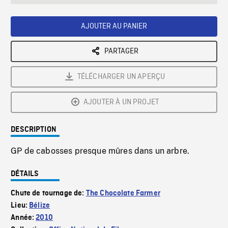
seconds
Rate
Scree
AJOUTER AU PANIER
PARTAGER
TÉLÉCHARGER UN APERÇU
AJOUTER À UN PROJET
DESCRIPTION
GP de cabosses presque mûres dans un arbre.
DÉTAILS
Chute de tournage de:
The Chocolate Farmer
Lieu:
Bélize
Année:
2010