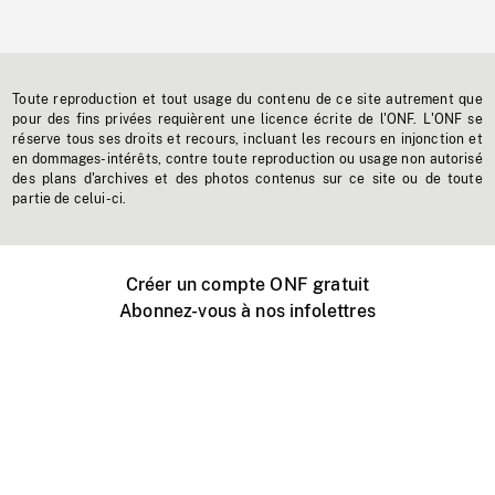
Toute reproduction et tout usage du contenu de ce site autrement que
pour des fins privées requièrent une licence écrite de l'ONF. L'ONF se
réserve tous ses droits et recours, incluant les recours en injonction et
en dommages-intérêts, contre toute reproduction ou usage non autorisé
des plans d'archives et des photos contenus sur ce site ou de toute
partie de celui-ci.
Créer un compte ONF gratuit
Abonnez-vous à nos infolettres
Événements ONF près de chez vous
Créer avec l’ONF
Organiser une projection publique
À propos de ce site