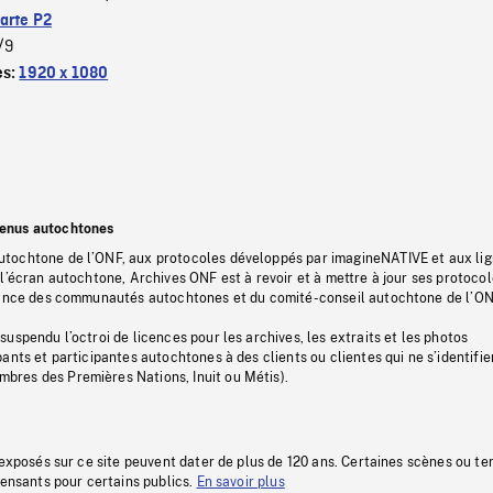
arte P2
/9
es:
1920 x 1080
tenus autochtones
tochtone de l’ONF, aux protocoles développés par imagineNATIVE et aux li
l’écran autochtone, Archives ONF est à revoir et à mettre à jour ses protoco
stance des communautés autochtones et du comité-conseil autochtone de l’ON
uspendu l’octroi de licences pour les archives, les extraits et les photos
ants et participantes autochtones à des clients ou clientes qui ne s’identifie
res des Premières Nations, Inuit ou Métis).
 exposés sur ce site peuvent dater de plus de 120 ans. Certaines scènes ou t
fensants pour certains publics.
En savoir plus