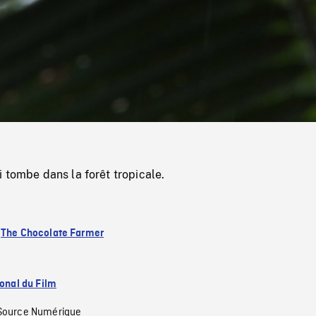
/
Loaded
:
Mute
0%
 tombe dans la forêt tropicale.
:
The Chocolate Farmer
ional du Film
Source Numérique