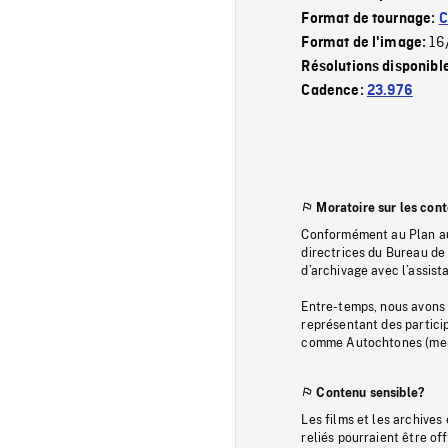
Format de tournage:
C
16
Format de l'image:
Résolutions disponibl
Cadence:
23.976
Moratoire sur les con
Conformément au Plan au
directrices du Bureau de 
d’archivage avec l’assi
Entre-temps, nous avons s
représentant des particip
comme Autochtones (memb
Contenu sensible?
Les films et les archives
reliés pourraient être of