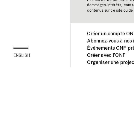
dommages-intérêts, contr
contenus sur ce site ou de 
Créer un compte ONF
Abonnez-vous à nos i
Événements ONF prè
Créer avec l’ONF
ENGLISH
Organiser une projec
Facebook
Youtube
L'ONF sur mobile et 