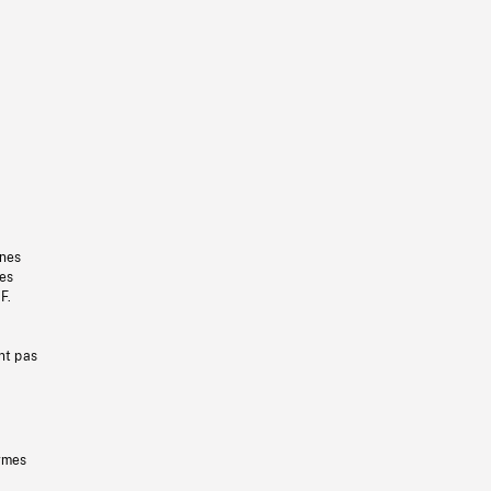
gnes
les
F.
nt pas
ermes