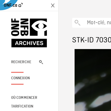
ONF.ca
STK-ID 703
This
The media
is
a
RECHERCHE
network
modal
window.
CONNEXION
OÙ COMMENCER
TARIFICATION