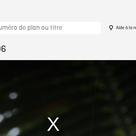
Aide à la 
06
 could not be loaded, either because the server or
 failed or because the format is not supported.