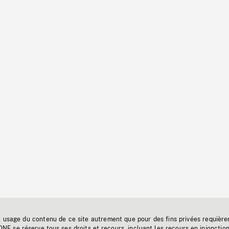
t usage du contenu de ce site autrement que pour des fins privées requière
'ONF se réserve tous ses droits et recours, incluant les recours en injonctio