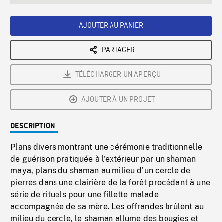
seconds
Rate
Scree
AJOUTER AU PANIER
PARTAGER
TÉLÉCHARGER UN APERÇU
AJOUTER À UN PROJET
DESCRIPTION
Plans divers montrant une cérémonie traditionnelle
de guérison pratiquée à l'extérieur par un shaman
maya, plans du shaman au milieu d'un cercle de
pierres dans une clairière de la forêt procédant à une
série de rituels pour une fillette malade
accompagnée de sa mère. Les offrandes brûlent au
milieu du cercle, le shaman allume des bougies et