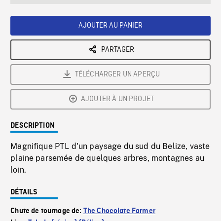
seconds
Rate
Scree
AJOUTER AU PANIER
PARTAGER
TÉLÉCHARGER UN APERÇU
AJOUTER À UN PROJET
DESCRIPTION
Magnifique PTL d'un paysage du sud du Belize, vaste
plaine parsemée de quelques arbres, montagnes au
loin.
DÉTAILS
Chute de tournage de:
The Chocolate Farmer