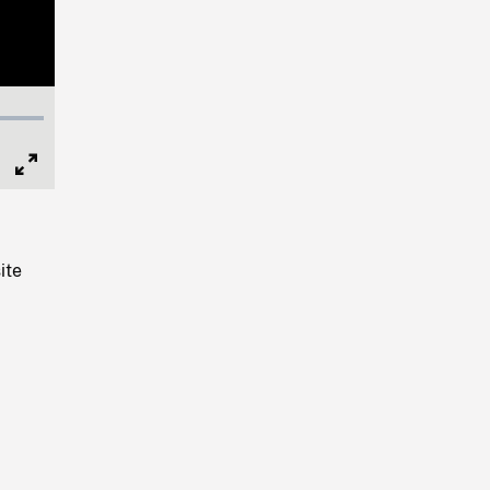
Full
Screen
ite