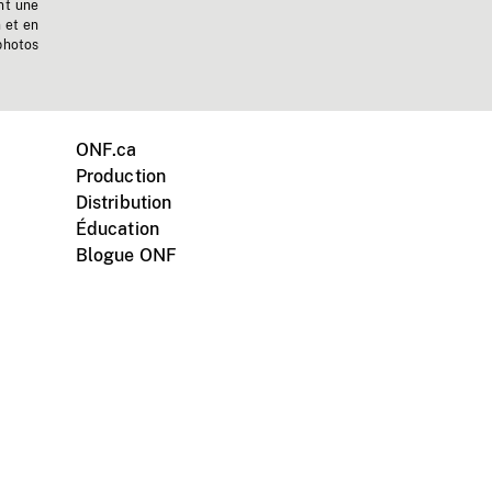
nt une
n et en
photos
ONF.ca
Production
Distribution
Éducation
Blogue ONF