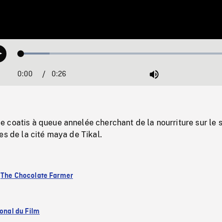
Loaded
:
Play
12.93%
0:00
Current
0:26
Duration
/
Mute
Time
coatis à queue annelée cherchant de la nourriture sur le s
es de la cité maya de Tikal.
:
The Chocolate Farmer
ional du Film