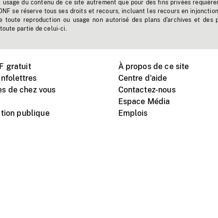
t usage du contenu de ce site autrement que pour des fins privées requière
'ONF se réserve tous ses droits et recours, incluant les recours en injonctio
e toute reproduction ou usage non autorisé des plans d'archives et des 
toute partie de celui-ci.
 gratuit
À propos de ce site
nfolettres
Centre d'aide
s de chez vous
Contactez-nous
Espace Média
tion publique
Emplois
Instagram
Vimeo
X
télé