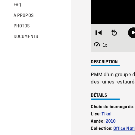
FAQ
À PROPOS
PHOTOS
Restart
Seek
DOCUMENTS
from
backward
beginning
10
1x
Playback
seconds
Rate
DESCRIPTION
PMM d’un groupe de 
des ruines restauré
DÉTAILS
Chute de tournage de
Lieu:
Tikal
Année:
2010
Collection:
Office Nat