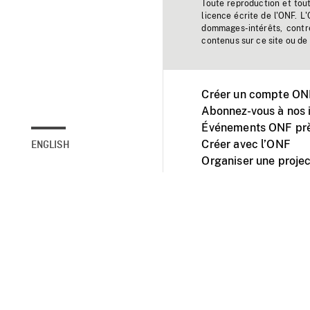
Toute reproduction et tou
licence écrite de l'ONF. L
dommages-intérêts, contr
contenus sur ce site ou de 
Créer un compte ONF
Abonnez-vous à nos i
Événements ONF prè
Créer avec l’ONF
ENGLISH
Organiser une projec
Facebook
Youtube
L'ONF sur mobile et 