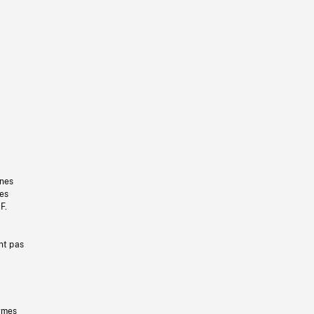
gnes
les
F.
nt pas
ermes