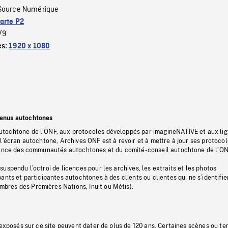
Source Numérique
arte P2
/9
es:
1920 x 1080
tenus autochtones
tochtone de l’ONF, aux protocoles développés par imagineNATIVE et aux li
l’écran autochtone, Archives ONF est à revoir et à mettre à jour ses protoco
stance des communautés autochtones et du comité-conseil autochtone de l’ON
uspendu l’octroi de licences pour les archives, les extraits et les photos
ants et participantes autochtones à des clients ou clientes qui ne s’identifie
res des Premières Nations, Inuit ou Métis).
 exposés sur ce site peuvent dater de plus de 120 ans. Certaines scènes ou t