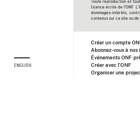
Toute reproduction et tou
licence écrite de l'ONF. L
dommages-intérêts, contr
contenus sur ce site ou de 
Créer un compte ONF
Abonnez-vous à nos i
Événements ONF prè
Créer avec l’ONF
ENGLISH
Organiser une projec
Facebook
Youtube
L'ONF sur mobile et 