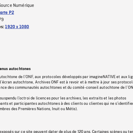
Source Numérique
arte P2
/9
es:
1920 x 1080
tenus autochtones
tochtone de l’ONF, aux protocoles développés par imagineNATIVE et aux li
l’écran autochtone, Archives ONF est à revoir et à mettre à jour ses protoco
stance des communautés autochtones et du comité-conseil autochtone de l’ON
uspendu l’octroi de licences pour les archives, les extraits et les photos
ants et participantes autochtones à des clients ou clientes qui ne s’identifie
res des Premières Nations, Inuit ou Métis).
 exposés sur ce site peuvent dater de plus de 120 ans. Certaines scènes ou t