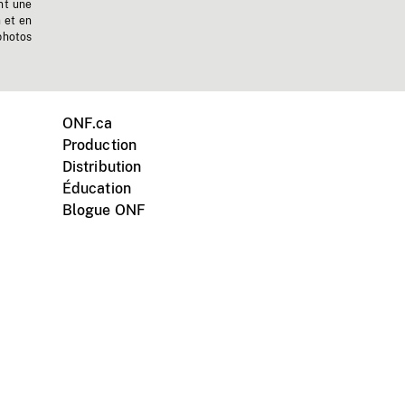
nt une
n et en
photos
ONF.ca
Production
Distribution
Éducation
Blogue ONF