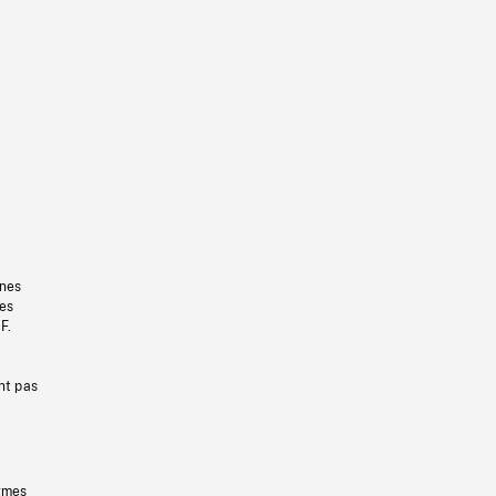
gnes
les
F.
nt pas
ermes