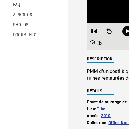
FAQ
À PROPOS
PHOTOS
Restart
Seek
DOCUMENTS
from
backward
beginning
10
1x
Playback
seconds
Rate
DESCRIPTION
PMM d’un coati à qu
ruines restaurées d
DÉTAILS
Chute de tournage de
Lieu:
Tikal
Année:
2010
Collection:
Office Nat