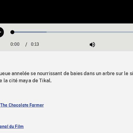
Loaded
:
Play
25.61%
0:00
Current
0:13
Duration
/
Mute
Time
eue annelée se nourrissant de baies dans un arbre sur le s
e la cité maya de Tikal.
:
The Chocolate Farmer
ional du Film