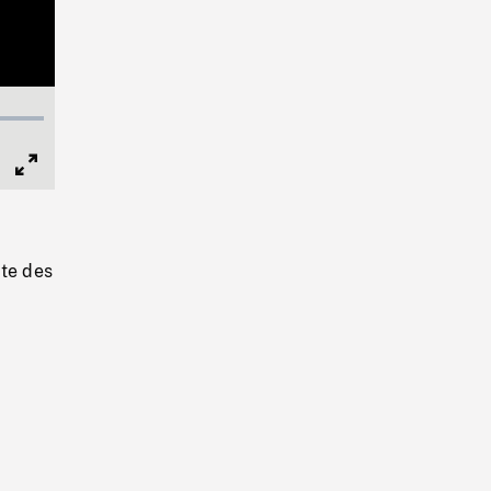
Full
Screen
ite des