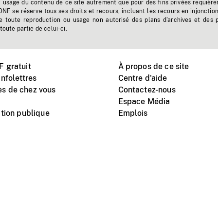
t usage du contenu de ce site autrement que pour des fins privées requière
'ONF se réserve tous ses droits et recours, incluant les recours en injonctio
e toute reproduction ou usage non autorisé des plans d'archives et des 
toute partie de celui-ci.
 gratuit
À propos de ce site
nfolettres
Centre d'aide
s de chez vous
Contactez-nous
Espace Média
tion publique
Emplois
Instagram
Vimeo
X
télé