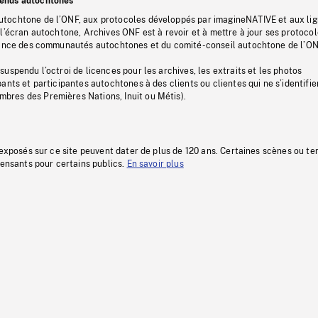
tenus autochtones
tochtone de l’ONF, aux protocoles développés par imagineNATIVE et aux li
l’écran autochtone, Archives ONF est à revoir et à mettre à jour ses protoco
stance des communautés autochtones et du comité-conseil autochtone de l’ON
uspendu l’octroi de licences pour les archives, les extraits et les photos
ants et participantes autochtones à des clients ou clientes qui ne s’identifie
res des Premières Nations, Inuit ou Métis).
 exposés sur ce site peuvent dater de plus de 120 ans. Certaines scènes ou t
fensants pour certains publics.
En savoir plus