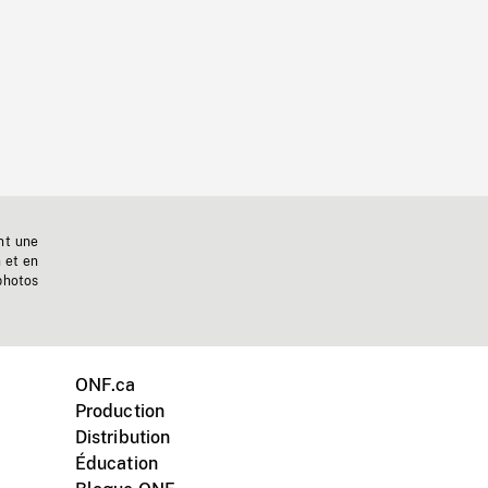
nt une
n et en
photos
ONF.ca
Production
Distribution
Éducation