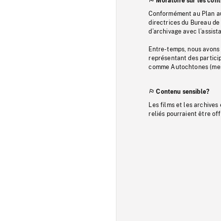
Moratoire sur les con
Conformément au Plan au
directrices du Bureau de 
d’archivage avec l’assi
Entre-temps, nous avons s
représentant des particip
comme Autochtones (memb
Contenu sensible?
Les films et les archives
reliés pourraient être of