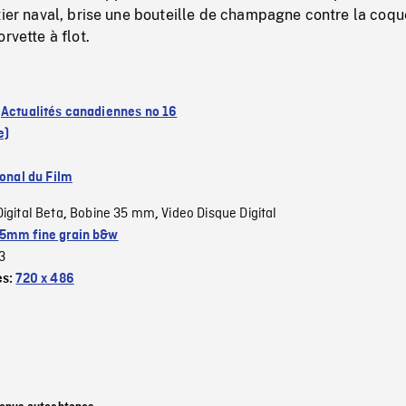
tier naval, brise une bouteille de champagne contre la coqu
rvette à flot.
:
Actualités canadiennes no 16
e)
ional du Film
Digital Beta
Bobine 35 mm
Video Disque Digital
,
,
5mm fine grain b&w
3
es:
720 x 486