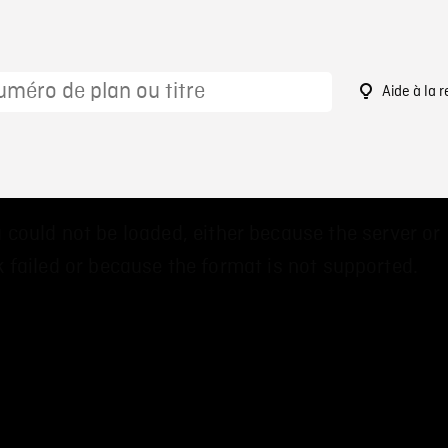
Aide à la 
 could not be loaded, either because the server or
 failed or because the format is not supported.