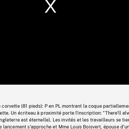
/
Loaded
:
Mute
0%
corvette (81 pieds): P en PL montrant la coque partielleme
tte. Un écriteau à proximité porte l'inscription: "There'll a
gleterre est éternelle). Les invités et les travailleurs se ti
de lancement s'approche et Mme Louis Boisvert, épouse d'u