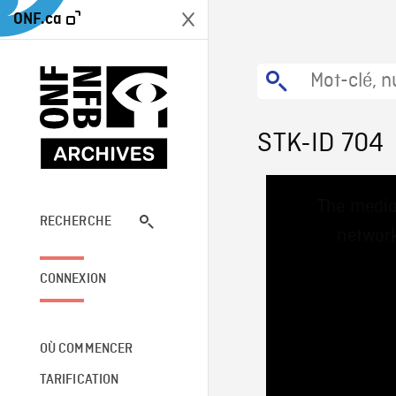
ONF.ca
STK-ID 704
This
The media
is
a
RECHERCHE
network
modal
window.
CONNEXION
OÙ COMMENCER
TARIFICATION