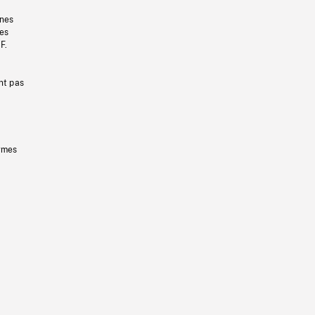
gnes
les
F.
nt pas
ermes