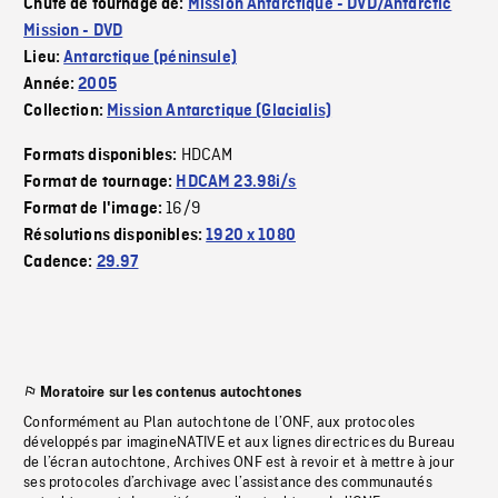
Chute de tournage de:
Mission Antarctique - DVD/Antarctic
Mission - DVD
Lieu:
Antarctique (péninsule)
Année:
2005
Collection:
Mission Antarctique (Glacialis)
HDCAM
Formats disponibles:
Format de tournage:
HDCAM 23.98i/s
16/9
Format de l'image:
Résolutions disponibles:
1920 x 1080
Cadence:
29.97
Moratoire sur les contenus autochtones
Conformément au Plan autochtone de l’ONF, aux protocoles
développés par imagineNATIVE et aux lignes directrices du Bureau
de l’écran autochtone, Archives ONF est à revoir et à mettre à jour
ses protocoles d’archivage avec l’assistance des communautés