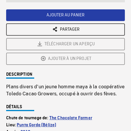
seconds
Rate
Scree
AJOUTER AU PANIER
PARTAGER
TÉLÉCHARGER UN APERÇU
AJOUTER À UN PROJET
DESCRIPTION
Plans divers d'un jeune homme maya à la coopérative
Toledo Cacao Growers, occupé à ouvrir des fèves.
DÉTAILS
Chute de tournage de:
The Chocolate Farmer
Lieu:
Punta Gorda (Bélize)