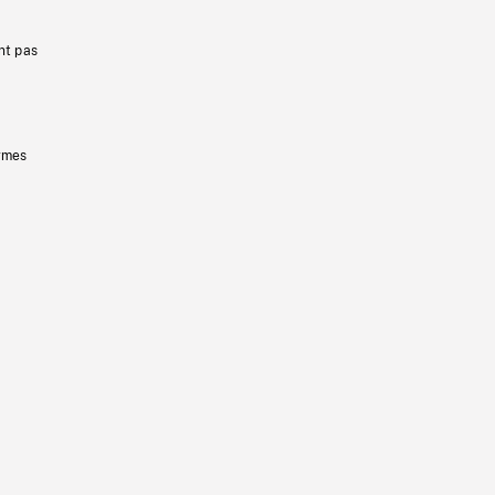
nt pas
ermes