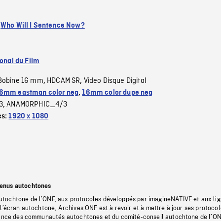
:
Who Will I Sentence Now?
ional du Film
Bobine 16 mm
HDCAM SR
Video Disque Digital
,
,
6mm eastman color neg
,
16mm color dupe neg
3
ANAMORPHIC_4/3
,
es:
1920 x 1080
tenus autochtones
tochtone de l’ONF, aux protocoles développés par imagineNATIVE et aux li
l’écran autochtone, Archives ONF est à revoir et à mettre à jour ses protoco
stance des communautés autochtones et du comité-conseil autochtone de l’ON