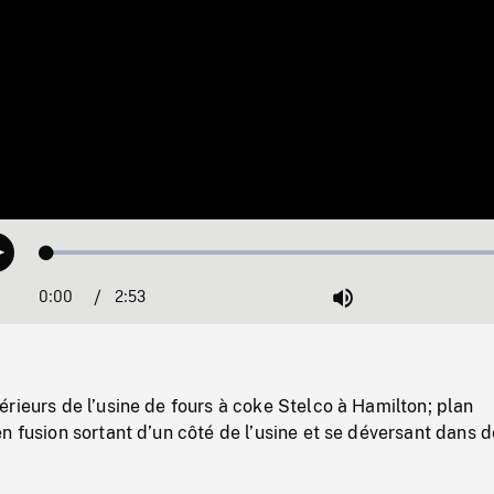
Loaded
:
Play
1.52%
0:00
Current
2:53
Duration
/
Mute
Time
rieurs de l’usine de fours à coke Stelco à Hamilton; plan
n fusion sortant d’un côté de l’usine et se déversant dans 