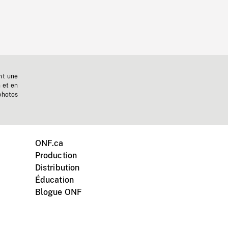
nt une
n et en
photos
ONF.ca
Production
Distribution
Éducation
Blogue ONF