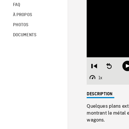
FAQ
À PROPOS
PHOTOS
DOCUMENTS
Restart
Seek
from
backward
beginning
10
1x
Playback
seconds
Rate
DESCRIPTION
Quelques plans exté
montrant le métal e
wagons.