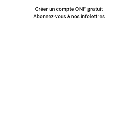
Créer un compte ONF gratuit
Abonnez-vous à nos infolettres
Événements ONF près de chez vous
Créer avec l’ONF
Organiser une projection publique
À propos de ce site
Centre d'aide
Contactez-nous
Espace Média
Emplois
ONF.ca
Production
Distribution
Éducation