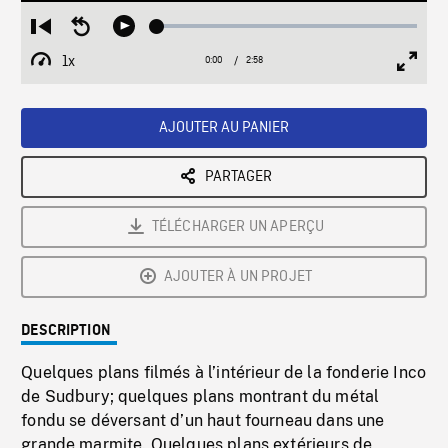
Loaded
:
Restart
Seek
Play
1.41%
from
backward
1x
0:00
Current
2:58
Duration
/
beginning
10
Playback
Full
Time
seconds
Rate
Scree
AJOUTER AU PANIER
PARTAGER
TÉLÉCHARGER UN APERÇU
AJOUTER À UN PROJET
DESCRIPTION
Quelques plans filmés à l’intérieur de la fonderie Inco
de Sudbury; quelques plans montrant du métal
fondu se déversant d’un haut fourneau dans une
grande marmite. Quelques plans extérieurs de