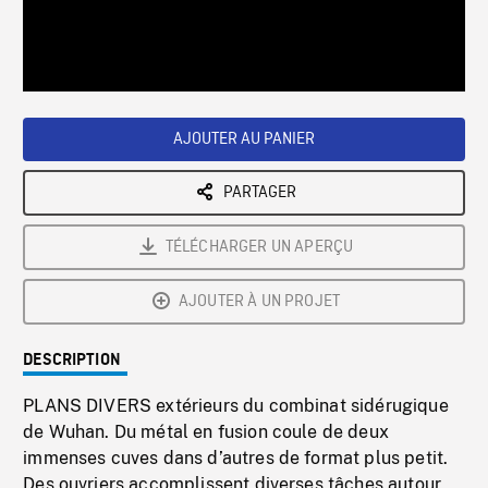
/
Loaded
:
Playback
0%
Rate
AJOUTER AU PANIER
PARTAGER
TÉLÉCHARGER UN APERÇU
AJOUTER À UN PROJET
DESCRIPTION
PLANS DIVERS extérieurs du combinat sidérugique
de Wuhan. Du métal en fusion coule de deux
immenses cuves dans d’autres de format plus petit.
Des ouvriers accomplissent diverses tâches autour