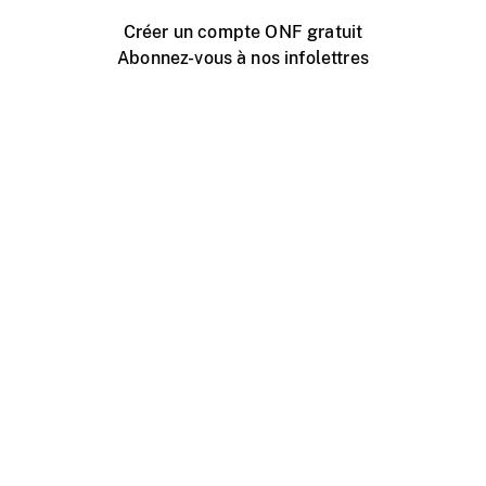
Créer un compte ONF gratuit
Abonnez-vous à nos infolettres
Événements ONF près de chez vous
Créer avec l’ONF
Organiser une projection publique
À propos de ce site
Centre d'aide
Contactez-nous
Espace Média
Emplois
ONF.ca
Production
Distribution
Éducation