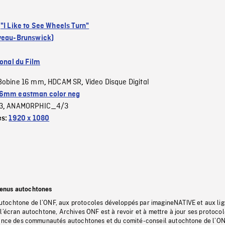
:
"I Like to See Wheels Turn"
veau-Brunswick)
ional du Film
Bobine 16 mm
HDCAM SR
Video Disque Digital
,
,
6mm eastman color neg
3
ANAMORPHIC_4/3
,
es:
1920 x 1080
tenus autochtones
tochtone de l’ONF, aux protocoles développés par imagineNATIVE et aux li
l’écran autochtone, Archives ONF est à revoir et à mettre à jour ses protoco
stance des communautés autochtones et du comité-conseil autochtone de l’ON