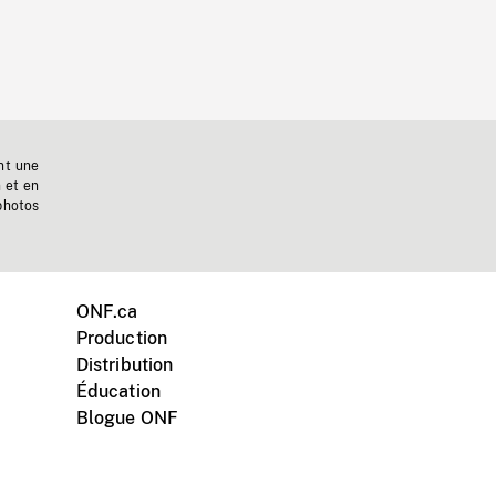
nt une
n et en
photos
ONF.ca
Production
Distribution
Éducation
Blogue ONF