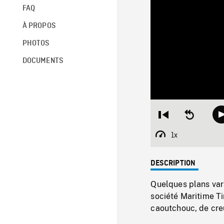
FAQ
À PROPOS
PHOTOS
DOCUMENTS
Restart
Seek
from
backward
beginning
10
1x
Playback
seconds
Rate
DESCRIPTION
Quelques plans vari
société Maritime T
caoutchouc, de cre