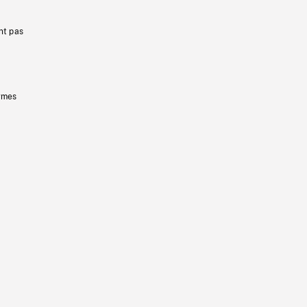
nt pas
ermes