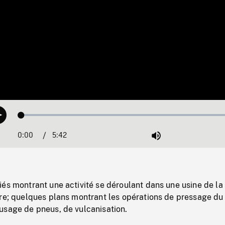
Loaded
:
Play
0.66%
0:00
Current
5:42
Duration
/
Mute
Time
és montrant une activité se déroulant dans une usine de la
ire; quelques plans montrant les opérations de pressage du
usage de pneus, de vulcanisation.