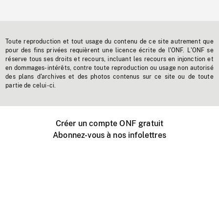
Toute reproduction et tout usage du contenu de ce site autrement que
pour des fins privées requièrent une licence écrite de l'ONF. L'ONF se
réserve tous ses droits et recours, incluant les recours en injonction et
en dommages-intérêts, contre toute reproduction ou usage non autorisé
des plans d'archives et des photos contenus sur ce site ou de toute
partie de celui-ci.
Créer un compte ONF gratuit
Abonnez-vous à nos infolettres
Événements ONF près de chez vous
Créer avec l’ONF
Organiser une projection publique
À propos de ce site
Centre d'aide